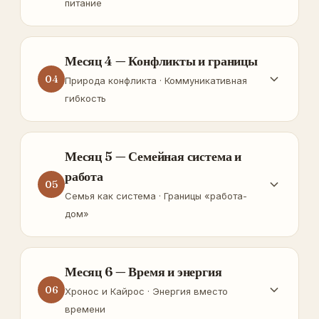
питание
Месяц 4 — Конфликты и границы
04
Природа конфликта · Коммуникативная
гибкость
Месяц 5 — Семейная система и
работа
05
Семья как система · Границы «работа-
дом»
Месяц 6 — Время и энергия
06
Хронос и Кайрос · Энергия вместо
времени